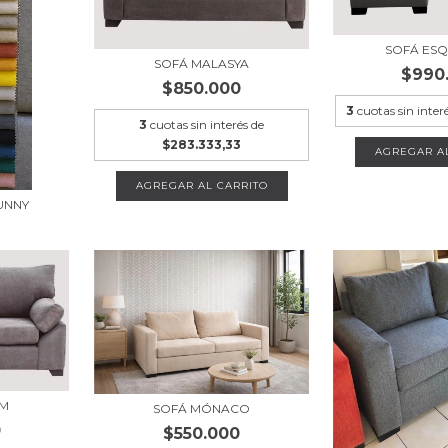
SOFÁ ES
SOFÁ MALASYA
$990
$850.000
3
cuotas sin inter
3
cuotas sin interés de
$283.333,33
AGREGAR AL CARRITO
UNNY
UM
SOFÁ MÓNACO
0
$550.000