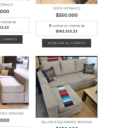
MÓNACO
SOFÁ MÓNACO
.000
$550.000
 interés de
3
cuotas sin interés de
33,33
$183.333,33
L CARRITO
AGREGAR AL CARRITO
NERO VERONA
.000
SILLÓN ESQUINERO VERONA