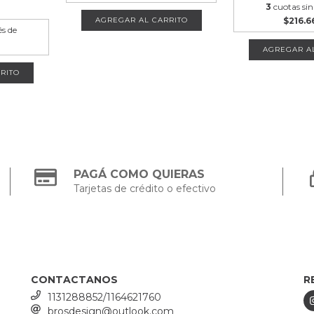
0
3
cuotas sin
$216.6
AGREGAR AL CARRITO
és de
AGREGAR A
RITO
PAGÁ COMO QUIERAS
Tarjetas de crédito o efectivo
CONTACTANOS
R
1131288852/1164621760
brosdesign@outlook.com