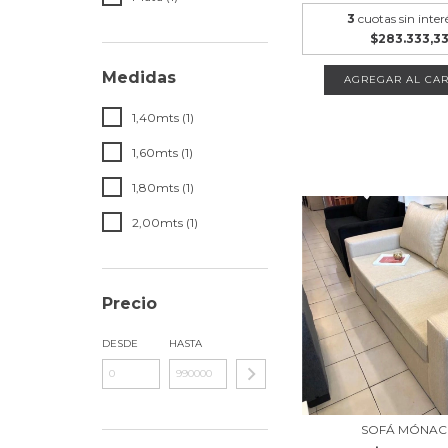
3
cuotas sin inter
$283.333,3
Medidas
AGREGAR AL CAR
1,40mts (1)
1,60mts (1)
1,80mts (1)
2,00mts (1)
Precio
DESDE
HASTA
SOFÁ MÓNA