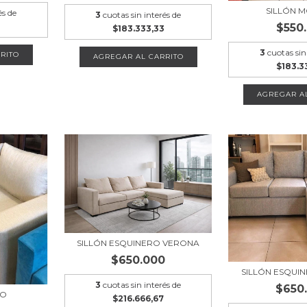
SILLÓN 
és de
3
cuotas sin interés de
3
$550
$183.333,33
3
cuotas sin
RITO
AGREGAR AL CARRITO
$183.3
AGREGAR A
SILLÓN ESQUINERO VERONA
$650.000
SILLÓN ESQUI
3
cuotas sin interés de
$650
CO
$216.666,67